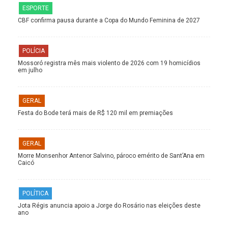
ESPORTE
CBF confirma pausa durante a Copa do Mundo Feminina de 2027
POLÍCIA
Mossoró registra mês mais violento de 2026 com 19 homicídios
em julho
GERAL
Festa do Bode terá mais de R$ 120 mil em premiações
GERAL
Morre Monsenhor Antenor Salvino, pároco emérito de Sant’Ana em
Caicó
POLÍTICA
Jota Régis anuncia apoio a Jorge do Rosário nas eleições deste
ano