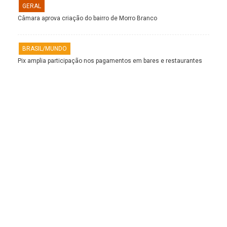
GERAL
Câmara aprova criação do bairro de Morro Branco
BRASIL/MUNDO
Pix amplia participação nos pagamentos em bares e restaurantes