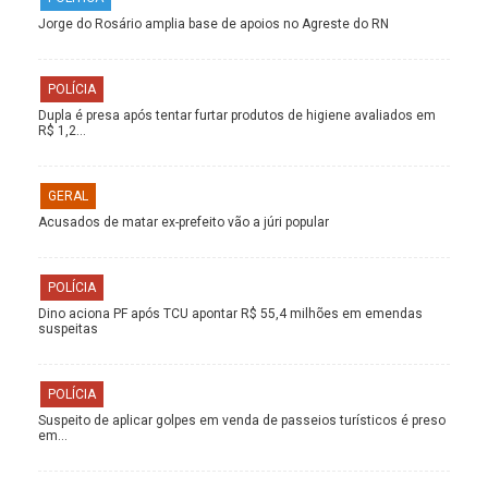
Jorge do Rosário amplia base de apoios no Agreste do RN
POLÍCIA
Dupla é presa após tentar furtar produtos de higiene avaliados em
R$ 1,2…
GERAL
Acusados de matar ex-prefeito vão a júri popular
POLÍCIA
Dino aciona PF após TCU apontar R$ 55,4 milhões em emendas
suspeitas
POLÍCIA
Suspeito de aplicar golpes em venda de passeios turísticos é preso
em…