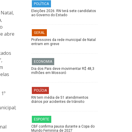
POLÍTICA
Eleições 2026: RN terá sete candidatos
 Natal,
ao Governo do Estado
,
ão
de abre
GERAL
Professores da rede municipal de Natal
entram em greve
tados
”,
ECONOMIA
em
Dia dos Pais deve movimentar R$ 48,3
milhões em Mossoró
elas
POLÍCIA
 1º
RN tem média de 51 atendimentos
diários por acidentes de trânsito
nicipal;
ESPORTE
rnal
CBF confirma pausa durante a Copa do
Mundo Feminina de 2027