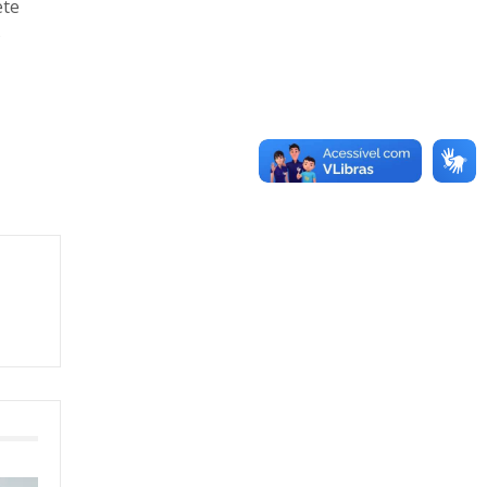
ete
s