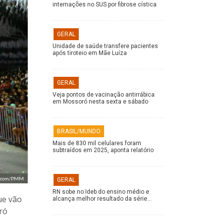
internações no SUS por fibrose cística
GERAL
Unidade de saúde transfere pacientes
após tiroteio em Mãe Luíza
GERAL
Veja pontos de vacinação antirrábica
em Mossoró nesta sexta e sábado
BRASIL/MUNDO
Mais de 830 mil celulares foram
subtraídos em 2025, aponta relatório
 Secom/PMM
GERAL
RN sobe no Ideb do ensino médio e
ue vão
alcança melhor resultado da série…
ró