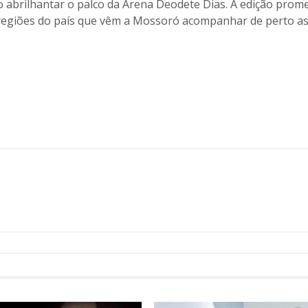
o abrilhantar o palco da Arena Deodete Dias. A edição prom
s regiões do país que vêm a Mossoró acompanhar de perto a