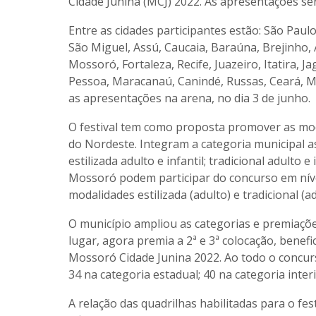
Cidade Junina (MCJ) 2022. As apresentações se
Entre as cidades participantes estão: São Paul
São Miguel, Assú, Caucaia, Baraúna, Brejinho, 
Mossoró, Fortaleza, Recife, Juazeiro, Itatira,
Pessoa, Maracanaú, Canindé, Russas, Ceará, Ma
as apresentações na arena, no dia 3 de junho.
O festival tem como proposta promover as mod
do Nordeste. Integram a categoria municipal as
estilizada adulto e infantil; tradicional adulto
Mossoró podem participar do concurso em nível
modalidades estilizada (adulto) e tradicional (ad
O município ampliou as categorias e premiaçõe
lugar, agora premia a 2ª e 3ª colocação, benefi
Mossoró Cidade Junina 2022. Ao todo o concur
34 na categoria estadual; 40 na categoria interi
A relação das quadrilhas habilitadas para o fest