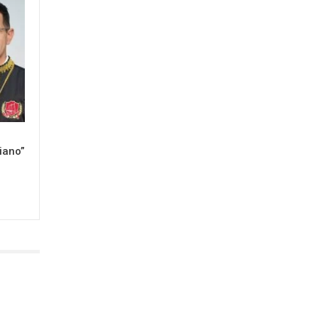
iano”