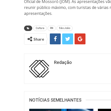
Oficial de Mossoró (JOM). As apresentações vã
reunir público máximo, com turistas de vária
apresentações.
Cultura
RN
São João
Share
Redação
NOTÍCIAS SEMELHANTES