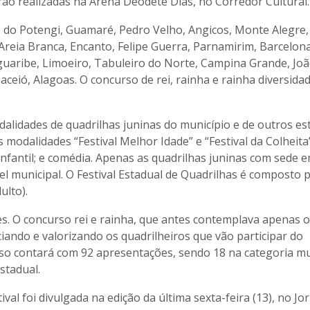
rão realizadas na Arena Deodete Dias, no Corredor Cultural.
o do Potengi, Guamaré, Pedro Velho, Angicos, Monte Alegre,
Areia Branca, Encanto, Felipe Guerra, Parnamirim, Barcelona
 Jaguaribe, Limoeiro, Tabuleiro do Norte, Campina Grande, Jo
ceió, Alagoas. O concurso de rei, rainha e rainha diversida
alidades de quadrilhas juninas do município e de outros es
 modalidades “Festival Melhor Idade” e “Festival da Colheita
 e infantil; e comédia. Apenas as quadrilhas juninas com sede 
 municipal. O Festival Estadual de Quadrilhas é composto p
ulto).
s. O concurso rei e rainha, que antes contemplava apenas o
ciando e valorizando os quadrilheiros que vão participar do
so contará com 92 apresentações, sendo 18 na categoria mu
stadual.
ival foi divulgada na edição da última sexta-feira (13), no Jo