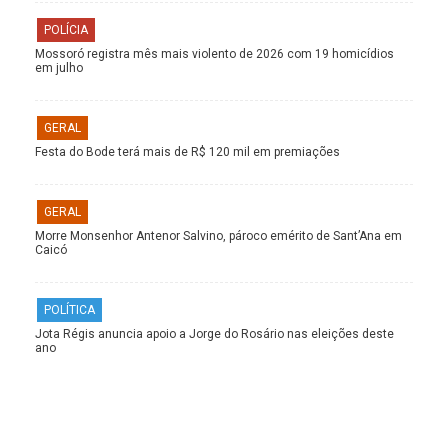
POLÍCIA
Mossoró registra mês mais violento de 2026 com 19 homicídios
em julho
GERAL
Festa do Bode terá mais de R$ 120 mil em premiações
GERAL
Morre Monsenhor Antenor Salvino, pároco emérito de Sant’Ana em
Caicó
POLÍTICA
Jota Régis anuncia apoio a Jorge do Rosário nas eleições deste
ano