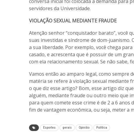
conversa inicial foi colocada a demanda para 
servidores da Universidade.
VIOLAÇÃO SEXUAL MEDIANTE FRAUDE
Atenção senhor “conquistador barato”, você qu
suas investidas e síndrome de dom-juanismo. 
a sua liberdade. Por exemplo, você chega par
casado, e acrescenta que é possuir de um grand
com ela relacionamento sexual. Se não sabe, fi
Vamos então ao amparo legal, como sempre de
matéria se refere à violação sexual mediante fr
o que diz esse artigo? Bom, esse artigo diz que
alguém, mediante fraude ou outro meio que impe
para quem comete esse crime é de 2 a 6 anos d
fim de vantagem econômica, ou seja, meter a m
Esportes
gerais
Opinião
Política