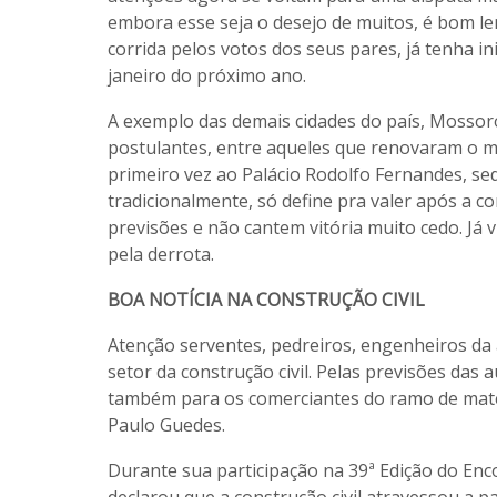
embora esse seja o desejo de muitos, é bom le
corrida pelos votos dos seus pares, já tenha i
janeiro do próximo ano.
A exemplo das demais cidades do país, Mossoró
postulantes, entre aqueles que renovaram o 
primeiro vez ao Palácio Rodolfo Fernandes, se
tradicionalmente, só define pra valer após a c
previsões e não cantem vitória muito cedo. Já v
pela derrota.
BOA NOTÍCIA NA CONSTRUÇÃO CIVIL
Atenção serventes, pedreiros, engenheiros da á
setor da construção civil. Pelas previsões das
também para os comerciantes do ramo de mater
Paulo Guedes.
Durante sua participação na 39ª Edição do Enc
declarou que a construção civil atravessou a p