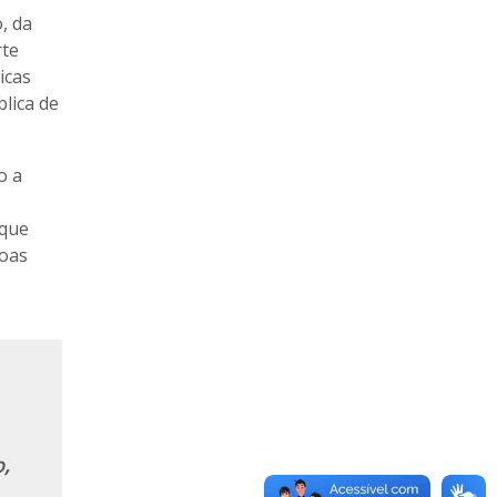
, da
rte
icas
lica de
o a
 que
soas
,