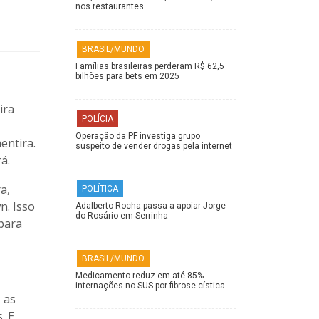
nos restaurantes
BRASIL/MUNDO
Famílias brasileiras perderam R$ 62,5
bilhões para bets em 2025
ira
POLÍCIA
Operação da PF investiga grupo
entira.
suspeito de vender drogas pela internet
á.
a,
POLÍTICA
n. Isso
Adalberto Rocha passa a apoiar Jorge
do Rosário em Serrinha
para
BRASIL/MUNDO
Medicamento reduz em até 85%
internações no SUS por fibrose cística
 as
. E,