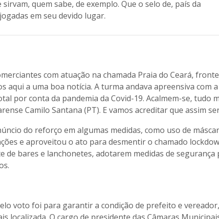
sirvam, quem sabe, de exemplo. Que o selo de, país da
 jogadas em seu devido lugar.
merciantes com atuação na chamada Praia do Ceará, fronte
os aqui a uma boa notícia. A turma andava apreensiva com a
tal por conta da pandemia da Covid-19. Acalmem-se, tudo m
arense Camilo Santana (PT). E vamos acreditar que assim ser
anúncio do reforço em algumas medidas, como uso de máscar
ações e aproveitou o ato para desmentir o chamado lockdow
te de bares e lanchonetes, adotarem medidas de segurança 
os.
lo voto foi para garantir a condição de prefeito e vereador,
s localizada. O cargo de presidente das Câmaras Municipais