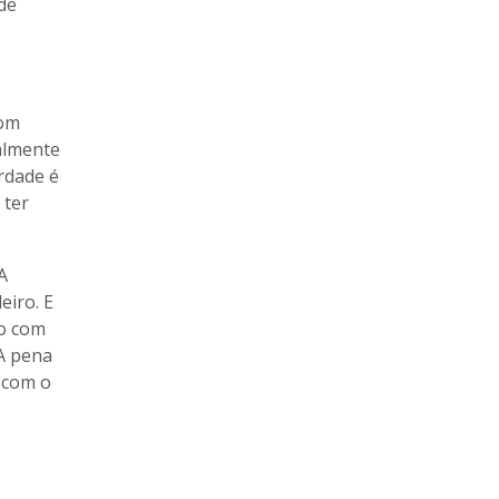
de
com
almente
rdade é
 ter
A
eiro. E
so com
 A pena
 com o