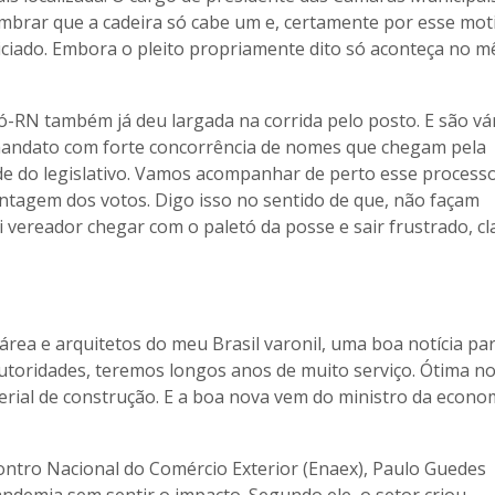
mbrar que a cadeira só cabe um e, certamente por esse moti
niciado. Embora o pleito propriamente dito só aconteça no m
-RN também já deu largada na corrida pelo posto. E são vá
mandato com forte concorrência de nomes que chegam pela
de do legislativo. Vamos acompanhar de perto esse process
ontagem dos votos. Digo isso no sentido de que, não façam
i vereador chegar com o paletó da posse e sair frustrado, cl
rea e arquitetos do meu Brasil varonil, uma boa notícia pa
 autoridades, teremos longos anos de muito serviço. Ótima no
ial de construção. E a boa nova vem do ministro da econo
ontro Nacional do Comércio Exterior (Enaex), Paulo Guedes
andemia sem sentir o impacto. Segundo ele, o setor criou