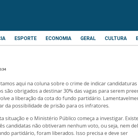
CIA
ESPORTE
ECONOMIA
GERAL
CULTURA
0:34
tamos aqui na coluna sobre o crime de indicar candidaturas
os são obrigados a destinar 30% das vagas para serem pree
volve a liberação da cota do fundo partidário. Lamentavelme
r da possibilidade de prisão para os infratores.
 situação e o Ministério Público começa a investigar. Exis
três candidatas não obtiveram nenhum voto, ou seja, nem de
do partidário, foram liberados. Isso precisa e deve ser