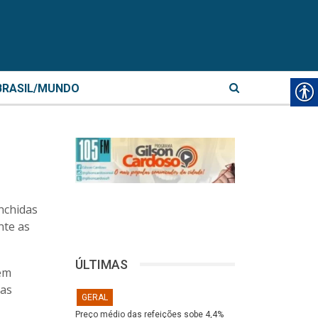
BRASIL/MUNDO
nchidas
nte as
ÚLTIMAS
tem
las
GERAL
Preço médio das refeições sobe 4,4%