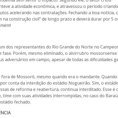
teve a atividade econômica, e atravessou o período criand
rutos acelerando nas contratações. Fechando a boa notícia, 
 na construção civil” de longo prazo e deverá durar por 5 o
 amém!
 um dos representantes do Rio Grande do Norte no Campeo
 de fase. Porém, mesmo eliminado, o alvirrubro mossoroense
s adversários em campo, apesar de todas as dificuldades g
gar fora de Mossoró, mesmo quando era o mandante. Quando 
 por conta da interdição do estádio Nogueirão. Sim, o estádi
as de reforma e reabertura, continua interditado. Esse é 
, time com suas atividades interrompidas, no caso do Baraú
estádio fechado.
ÊNCIA