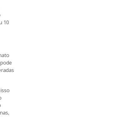
o
o
u 10
nato
 pode
eradas
isso
o
o
nas,