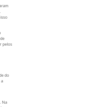
zaram
.
isso
m
 de
er pelos
de do
 a
. Na