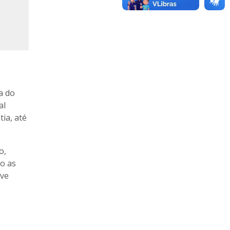
a do
al
ia, até
o,
do as
ive