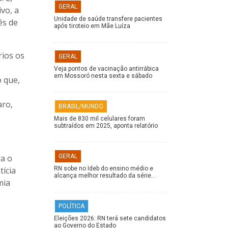
GERAL
vo, a
Unidade de saúde transfere pacientes
ês de
após tiroteio em Mãe Luíza
rios os
GERAL
Veja pontos de vacinação antirrábica
em Mossoró nesta sexta e sábado
o que,
aro,
BRASIL/MUNDO
Mais de 830 mil celulares foram
subtraídos em 2025, aponta relatório
ra o
GERAL
tícia
RN sobe no Ideb do ensino médio e
alcança melhor resultado da série…
mia
POLÍTICA
Eleições 2026: RN terá sete candidatos
ao Governo do Estado