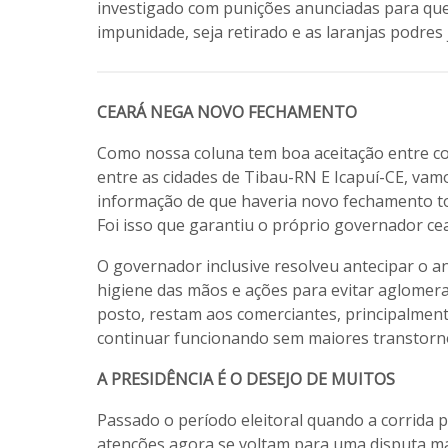
investigado com punições anunciadas para que 
impunidade, seja retirado e as laranjas podres
CEARÁ NEGA NOVO FECHAMENTO
Como nossa coluna tem boa aceitação entre co
entre as cidades de Tibau-RN E Icapuí-CE, vam
informação de que haveria novo fechamento to
Foi isso que garantiu o próprio governador ce
O governador inclusive resolveu antecipar o 
higiene das mãos e ações para evitar aglomer
posto, restam aos comerciantes, principalmen
continuar funcionando sem maiores transtorn
A PRESIDÊNCIA É O DESEJO DE MUITOS
Passado o período eleitoral quando a corrida pe
atenções agora se voltam para uma disputa mai