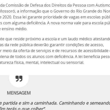
da Comissão de Defesa dos Direitos da Pessoa com Autismo
Mossoró, a informação que o Governo do Rio Grande do No
e 2020. Essa lei garante prioridade de vagas em escolas públ
s com alguma deficiência. A nova norma vale para escola púb
e ensino médio.
e que reside próximo a escola e um laudo médico atestand
olas da rede pública deverão garantir condições de acesso,
 meio da oferta de serviços e de recursos de acessibilidade
ena de todos os alunos com deficiência. A lei beneficia pes
eza física, mental, intelectual ou sensorial.
MENSAGEM
de partida e sim a caminhada. Caminhando e semeando
im terás o que colher”.