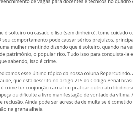
preenchimento de vagas para docentes e técnicos no quadro 
e é solteiro ou casado e liso (sem dinheiro), tome cuidado 
O seu comportamento pode causar sérios prejuízos, princip
a uma mulher mentindo dizendo que é solteiro, quando na ve
e patrimônio, o popular rico. Tudo isso para conquista-la e
que sabendo, isso é crime.
dicamos esse último tópico da nossa coluna Repercutindo. 
aude, que está descrito no artigo 215 do Código Penal brasil
 é crime ter conjunção carnal ou praticar outro ato libidino
ça ou dificulte a livre manifestação de vontade da vítima.
e reclusão. Ainda pode ser acrescida de multa se é cometido
ão na grana alheia.