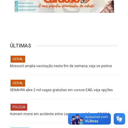
ÚLTIMAS
GERAL
Mossoró amplia vacinação neste fim de semana; veja os pontos
GERAL
SENAI-RN abre 2 mil vagas gratuitas em cursos EAD; veja opções
POLÍCIA
Homem morre em acidente entre carro e caminhão na BR-304