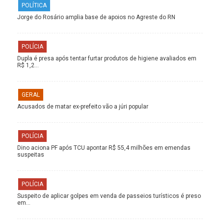
POLÍTICA
Jorge do Rosário amplia base de apoios no Agreste do RN
POLÍCIA
Dupla é presa após tentar furtar produtos de higiene avaliados em
R$ 1,2…
GERAL
Acusados de matar ex-prefeito vão a júri popular
POLÍCIA
Dino aciona PF após TCU apontar R$ 55,4 milhões em emendas
suspeitas
POLÍCIA
Suspeito de aplicar golpes em venda de passeios turísticos é preso
em…