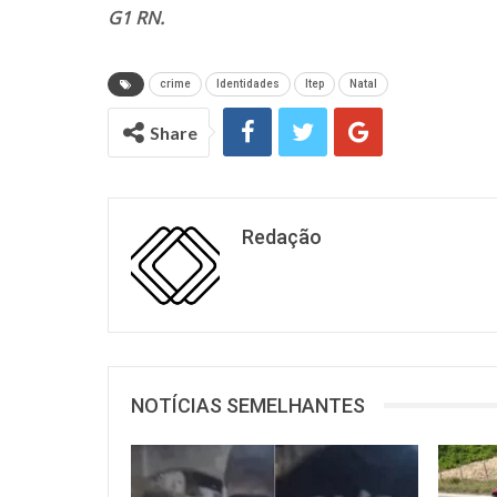
G1 RN.
crime
Identidades
Itep
Natal
Share
Redação
NOTÍCIAS SEMELHANTES