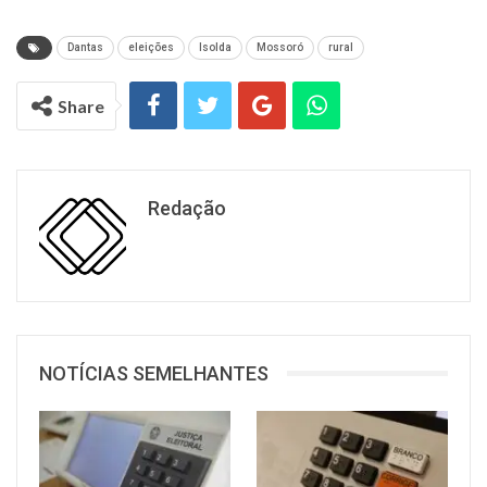
Dantas
eleições
Isolda
Mossoró
rural
Share
Redação
NOTÍCIAS SEMELHANTES