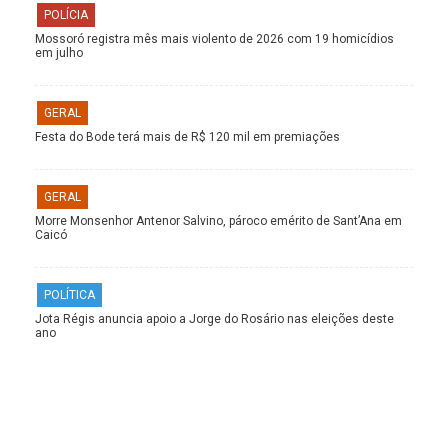
POLÍCIA
Mossoró registra mês mais violento de 2026 com 19 homicídios
em julho
GERAL
Festa do Bode terá mais de R$ 120 mil em premiações
GERAL
Morre Monsenhor Antenor Salvino, pároco emérito de Sant’Ana em
Caicó
POLÍTICA
Jota Régis anuncia apoio a Jorge do Rosário nas eleições deste
ano