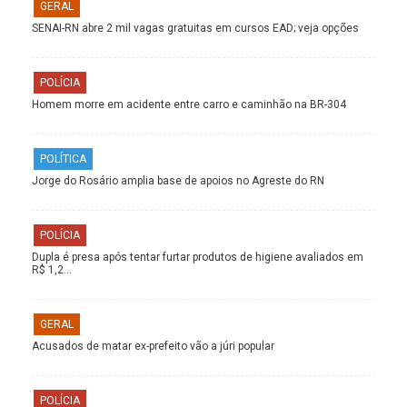
GERAL
SENAI-RN abre 2 mil vagas gratuitas em cursos EAD; veja opções
POLÍCIA
Homem morre em acidente entre carro e caminhão na BR-304
POLÍTICA
Jorge do Rosário amplia base de apoios no Agreste do RN
POLÍCIA
Dupla é presa após tentar furtar produtos de higiene avaliados em
R$ 1,2…
GERAL
Acusados de matar ex-prefeito vão a júri popular
POLÍCIA