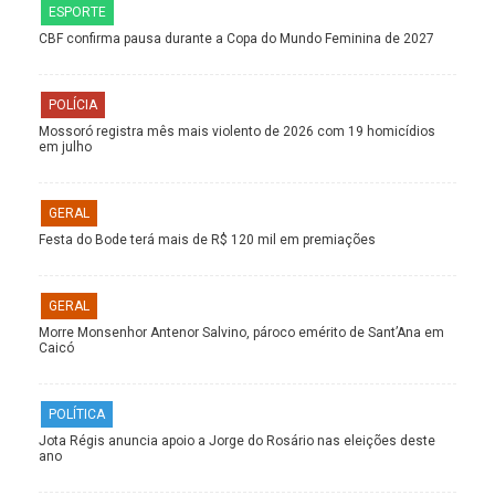
ESPORTE
CBF confirma pausa durante a Copa do Mundo Feminina de 2027
POLÍCIA
Mossoró registra mês mais violento de 2026 com 19 homicídios
em julho
GERAL
Festa do Bode terá mais de R$ 120 mil em premiações
GERAL
Morre Monsenhor Antenor Salvino, pároco emérito de Sant’Ana em
Caicó
POLÍTICA
Jota Régis anuncia apoio a Jorge do Rosário nas eleições deste
ano