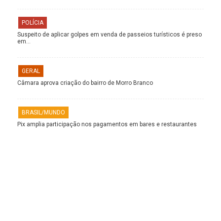
POLÍCIA
Suspeito de aplicar golpes em venda de passeios turísticos é preso
em…
GERAL
Câmara aprova criação do bairro de Morro Branco
BRASIL/MUNDO
Pix amplia participação nos pagamentos em bares e restaurantes