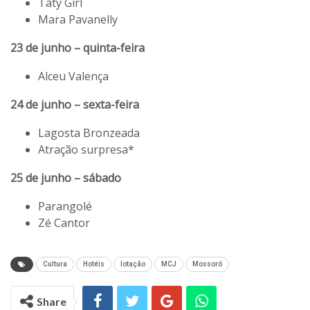
Taty Girl
Mara Pavanelly
23 de junho – quinta-feira
Alceu Valença
24 de junho – sexta-feira
Lagosta Bronzeada
Atração surpresa*
25 de junho – sábado
Parangolé
Zé Cantor
Cultura
Hotéis
lotação
MCJ
Mossoró
Share