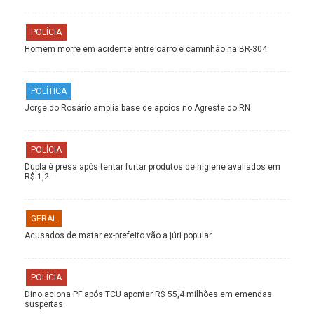
POLÍCIA
Homem morre em acidente entre carro e caminhão na BR-304
POLÍTICA
Jorge do Rosário amplia base de apoios no Agreste do RN
POLÍCIA
Dupla é presa após tentar furtar produtos de higiene avaliados em
R$ 1,2…
GERAL
Acusados de matar ex-prefeito vão a júri popular
POLÍCIA
Dino aciona PF após TCU apontar R$ 55,4 milhões em emendas
suspeitas