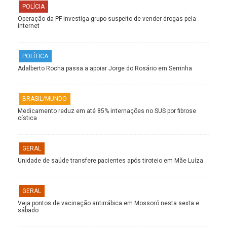
POLÍCIA
Operação da PF investiga grupo suspeito de vender drogas pela
internet
POLÍTICA
Adalberto Rocha passa a apoiar Jorge do Rosário em Serrinha
BRASIL/MUNDO
Medicamento reduz em até 85% internações no SUS por fibrose
cística
GERAL
Unidade de saúde transfere pacientes após tiroteio em Mãe Luíza
GERAL
Veja pontos de vacinação antirrábica em Mossoró nesta sexta e
sábado