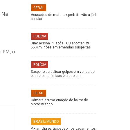
GERAL
. Na
Acusados de matar ex-prefeito vão a júri
popular
POLÍCIA
Dino aciona PF após TCU apontar R$
55,4 milhões em emendas suspeitas
la PM, o
POLÍCIA
Suspeito de aplicar golpes em venda de
passeios turísticos é preso em…
GERAL
Câmara aprova criação do bairro de
Morro Branco
BRASIL/MUNDO
Pix amplia participação nos pagamentos