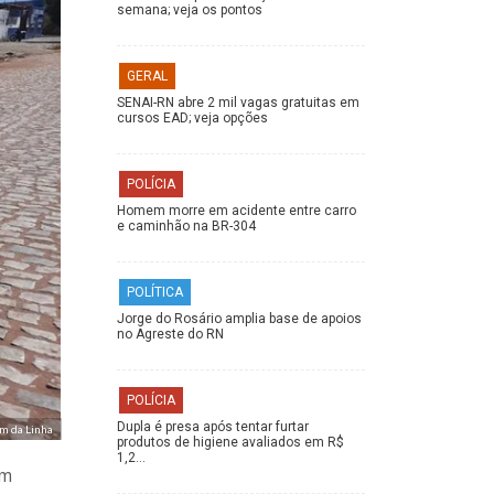
semana; veja os pontos
GERAL
SENAI-RN abre 2 mil vagas gratuitas em
cursos EAD; veja opções
POLÍCIA
Homem morre em acidente entre carro
e caminhão na BR-304
POLÍTICA
Jorge do Rosário amplia base de apoios
no Agreste do RN
POLÍCIA
Dupla é presa após tentar furtar
im da Linha
produtos de higiene avaliados em R$
1,2…
um