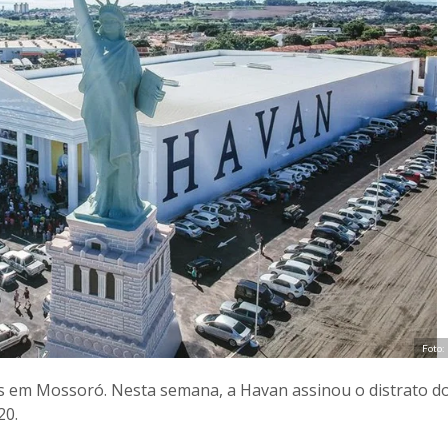
Foto:
as em Mossoró. Nesta semana, a Havan assinou o distrato d
20.