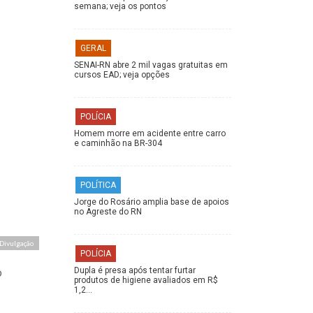
semana; veja os pontos
GERAL
SENAI-RN abre 2 mil vagas gratuitas em
cursos EAD; veja opções
POLÍCIA
Homem morre em acidente entre carro
e caminhão na BR-304
POLÍTICA
Jorge do Rosário amplia base de apoios
no Agreste do RN
 Divulgação
POLÍCIA
o
Dupla é presa após tentar furtar
produtos de higiene avaliados em R$
1,2…