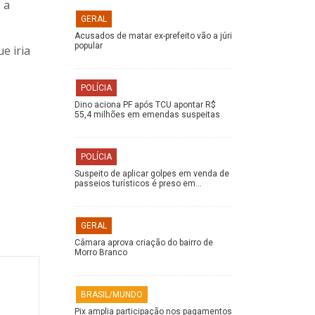
 a
GERAL
Acusados de matar ex-prefeito vão a júri
popular
e iria
POLÍCIA
Dino aciona PF após TCU apontar R$
55,4 milhões em emendas suspeitas
POLÍCIA
Suspeito de aplicar golpes em venda de
passeios turísticos é preso em…
GERAL
Câmara aprova criação do bairro de
Morro Branco
BRASIL/MUNDO
Pix amplia participação nos pagamentos