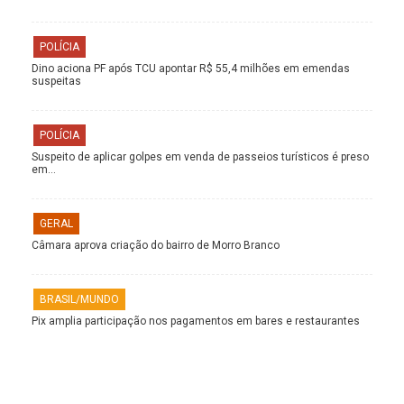
POLÍCIA
Dino aciona PF após TCU apontar R$ 55,4 milhões em emendas
suspeitas
POLÍCIA
Suspeito de aplicar golpes em venda de passeios turísticos é preso
em…
GERAL
Câmara aprova criação do bairro de Morro Branco
BRASIL/MUNDO
Pix amplia participação nos pagamentos em bares e restaurantes