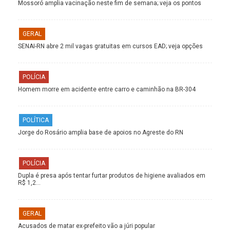
Mossoró amplia vacinação neste fim de semana; veja os pontos
GERAL
SENAI-RN abre 2 mil vagas gratuitas em cursos EAD; veja opções
POLÍCIA
Homem morre em acidente entre carro e caminhão na BR-304
POLÍTICA
Jorge do Rosário amplia base de apoios no Agreste do RN
POLÍCIA
Dupla é presa após tentar furtar produtos de higiene avaliados em
R$ 1,2…
GERAL
Acusados de matar ex-prefeito vão a júri popular