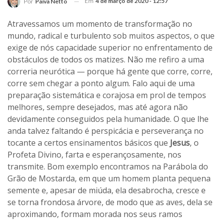
Em
4 de março de 2020 - 12:57
Por
Paiva Netto
Atravessamos um momento de transformação no
mundo, radical e turbulento sob muitos aspectos, o que
exige de nós capacidade superior no enfrentamento de
obstáculos de todos os matizes. Não me refiro a uma
correria neurótica — porque há gente que corre, corre,
corre sem chegar a ponto algum. Falo aqui de uma
preparação sistemática e corajosa em prol de tempos
melhores, sempre desejados, mas até agora não
devidamente conseguidos pela humanidade. O que lhe
anda talvez faltando é perspicácia e perseverança no
tocante a certos ensinamentos básicos que
Jesus
, o
Profeta Divino, farta e esperançosamente, nos
transmite. Bom exemplo encontramos na Parábola do
Grão de Mostarda, em que um homem planta pequena
semente e, apesar de miúda, ela desabrocha, cresce e
se torna frondosa árvore, de modo que as aves, dela se
aproximando, formam morada nos seus ramos