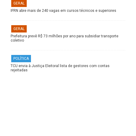
GERAL
IFRN abre mais de 240 vagas em cursos técnicos e superiores
GERAL
Prefeitura prevê R$ 73 milhões por ano para subsidiar transporte
coletivo
POLÍTICA
TCU envia à Justiça Eleitoral lista de gestores com contas
rejeitadas