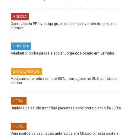
POLÍCIA
Operação da PF investiga grupo suspeito de vender drogas pela
internet
POLÍTICA
Adalberto Rocha passa a apoiar Jorge do Rosário em Serrinha
BRASIL/MUNDO
Medicamento reduz em até 85% internações no SUS por fibrose
cística
GERAL
Unidade de saúde transfere pacientes após tiroteio em Mãe Luíza
GERAL
Veja pontos de vacinação antirrábica em Mossoró nesta sexta e