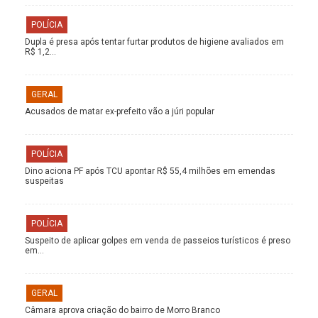
POLÍCIA
Dupla é presa após tentar furtar produtos de higiene avaliados em
R$ 1,2…
GERAL
Acusados de matar ex-prefeito vão a júri popular
POLÍCIA
Dino aciona PF após TCU apontar R$ 55,4 milhões em emendas
suspeitas
POLÍCIA
Suspeito de aplicar golpes em venda de passeios turísticos é preso
em…
GERAL
Câmara aprova criação do bairro de Morro Branco