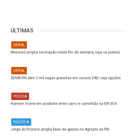
ÚLTIMAS
GERAL
Mossoró amplia vacinação neste fim de semana; veja os pontos
GERAL
SENAI-RN abre 2 mil vagas gratuitas em cursos EAD; veja opções
POLÍCIA
Homem morre em acidente entre carro e caminhão na BR-304
POLÍTICA
Jorge do Rosário amplia base de apoios no Agreste do RN