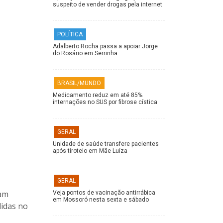
suspeito de vender drogas pela internet
POLÍTICA
Adalberto Rocha passa a apoiar Jorge
do Rosário em Serrinha
BRASIL/MUNDO
Medicamento reduz em até 85%
internações no SUS por fibrose cística
GERAL
Unidade de saúde transfere pacientes
após tiroteio em Mãe Luíza
GERAL
ram
Veja pontos de vacinação antirrábica
em Mossoró nesta sexta e sábado
didas no