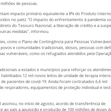
6 milhões de pessoas.
ntam impacto primário equivalente a 8% do Produto Intern
duzidos no país). “O impacto do enfrentamento à pandemia 
 direto do Tesouro Nacional, a liberação de crédito e a susp
utras medidas”, informou.
ões, como o Plano de Contingência para Pessoas Vulnerávei
povos e comunidades tradicionais, idosos, pessoas com defi
as vulneráveis, como os refugiados atendidos pela Operaç
icionais a estados e municípios para reforçar os atendime
habilitados 12 mil novos leitos de unidade de terapia intens
de pacientes de covid-19. Ainda foram contratados 6,6 mil
 de respiradores, equipamentos de proteção individual e tes
 assinou, no início de agosto, acordo de transferência de
te ao país a aquisição e produção de 100 milhões de doses d