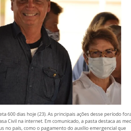
a 600 dias hoje (23). As principais ações desse período fo
sa Civil na internet. Em comunicado, a pasta destaca as me
s no país, como o pagamento do auxílio emergencial que