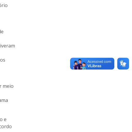
ório
de
tiveram
gos
r meio
rama
o e
acordo