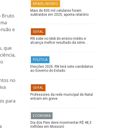
BRASIL/MUNDO
Mais de 830 mil celulares foram
o Bruto
subtraídos em 2025, aponta relatório
soma
ensão e
GERAL
RN sobe no Ideb do ensino médio e
alcança melhor resultado da série…
s, que
ciência,
POLÍTICA
ão
Eleições 2026: RN terá sete candidatos
ao Governo do Estado
ntos no
iva
GERAL
Professores da rede municipal de Natal
entram em greve
tes para
ECONOMIA
Dia dos Pais deve movimentar R$ 48,3
a
milhões em Mossoró