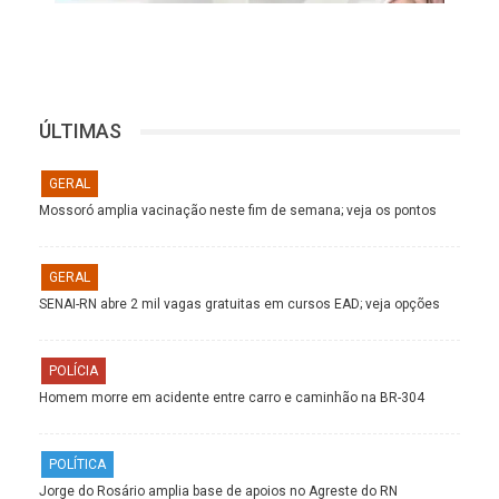
ÚLTIMAS
GERAL
Mossoró amplia vacinação neste fim de semana; veja os pontos
GERAL
SENAI-RN abre 2 mil vagas gratuitas em cursos EAD; veja opções
POLÍCIA
Homem morre em acidente entre carro e caminhão na BR-304
POLÍTICA
Jorge do Rosário amplia base de apoios no Agreste do RN