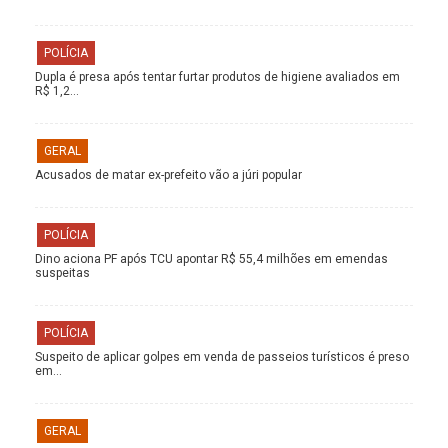
POLÍCIA
Dupla é presa após tentar furtar produtos de higiene avaliados em
R$ 1,2…
GERAL
Acusados de matar ex-prefeito vão a júri popular
POLÍCIA
Dino aciona PF após TCU apontar R$ 55,4 milhões em emendas
suspeitas
POLÍCIA
Suspeito de aplicar golpes em venda de passeios turísticos é preso
em…
GERAL