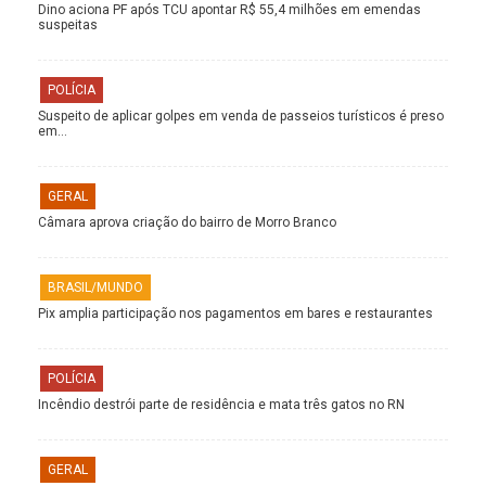
Dino aciona PF após TCU apontar R$ 55,4 milhões em emendas
suspeitas
POLÍCIA
Suspeito de aplicar golpes em venda de passeios turísticos é preso
em…
GERAL
Câmara aprova criação do bairro de Morro Branco
BRASIL/MUNDO
Pix amplia participação nos pagamentos em bares e restaurantes
POLÍCIA
Incêndio destrói parte de residência e mata três gatos no RN
GERAL