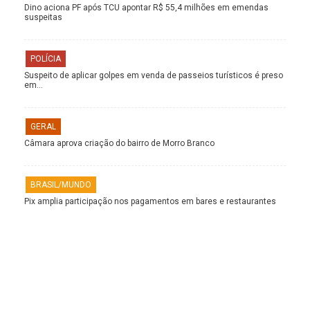
Dino aciona PF após TCU apontar R$ 55,4 milhões em emendas
suspeitas
POLÍCIA
Suspeito de aplicar golpes em venda de passeios turísticos é preso
em…
GERAL
Câmara aprova criação do bairro de Morro Branco
BRASIL/MUNDO
Pix amplia participação nos pagamentos em bares e restaurantes