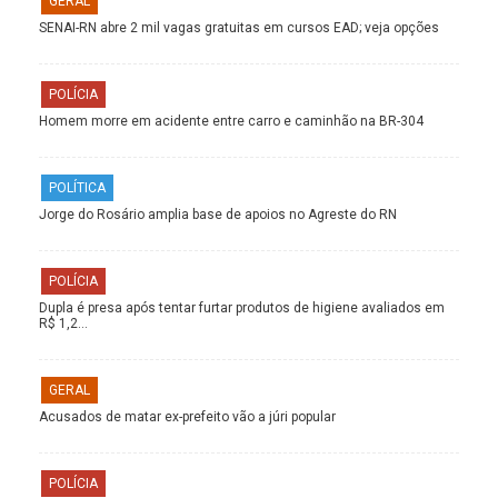
GERAL
SENAI-RN abre 2 mil vagas gratuitas em cursos EAD; veja opções
POLÍCIA
Homem morre em acidente entre carro e caminhão na BR-304
POLÍTICA
Jorge do Rosário amplia base de apoios no Agreste do RN
POLÍCIA
Dupla é presa após tentar furtar produtos de higiene avaliados em
R$ 1,2…
GERAL
Acusados de matar ex-prefeito vão a júri popular
POLÍCIA