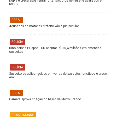
Dupla é presa após tentar furtar produtos de higiene avaliados em
R$ 1,2…
GERAL
Acusados de matar ex-prefeito vão a júri popular
POLÍCIA
Dino aciona PF após TCU apontar R$ 55,4 milhões em emendas
suspeitas
POLÍCIA
Suspeito de aplicar golpes em venda de passeios turísticos é preso
em…
GERAL
Câmara aprova criação do bairro de Morro Branco
BRASIL/MUNDO