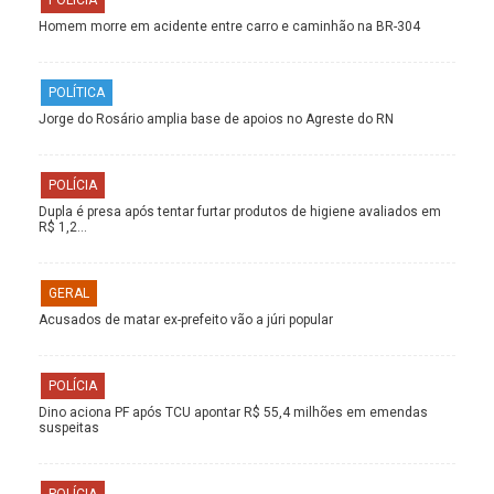
POLÍCIA
Homem morre em acidente entre carro e caminhão na BR-304
POLÍTICA
Jorge do Rosário amplia base de apoios no Agreste do RN
POLÍCIA
Dupla é presa após tentar furtar produtos de higiene avaliados em
R$ 1,2…
GERAL
Acusados de matar ex-prefeito vão a júri popular
POLÍCIA
Dino aciona PF após TCU apontar R$ 55,4 milhões em emendas
suspeitas