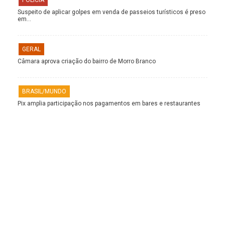
POLÍCIA
Suspeito de aplicar golpes em venda de passeios turísticos é preso
em…
GERAL
Câmara aprova criação do bairro de Morro Branco
BRASIL/MUNDO
Pix amplia participação nos pagamentos em bares e restaurantes