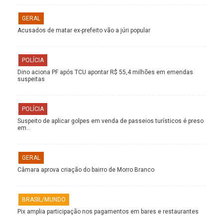
GERAL
Acusados de matar ex-prefeito vão a júri popular
POLÍCIA
Dino aciona PF após TCU apontar R$ 55,4 milhões em emendas
suspeitas
POLÍCIA
Suspeito de aplicar golpes em venda de passeios turísticos é preso
em…
GERAL
Câmara aprova criação do bairro de Morro Branco
BRASIL/MUNDO
Pix amplia participação nos pagamentos em bares e restaurantes