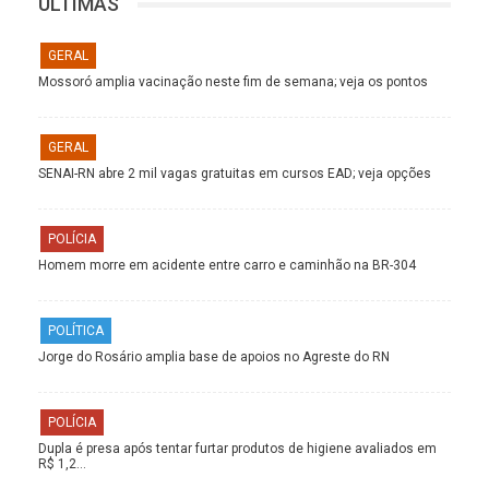
ÚLTIMAS
GERAL
Mossoró amplia vacinação neste fim de semana; veja os pontos
GERAL
SENAI-RN abre 2 mil vagas gratuitas em cursos EAD; veja opções
POLÍCIA
Homem morre em acidente entre carro e caminhão na BR-304
POLÍTICA
Jorge do Rosário amplia base de apoios no Agreste do RN
POLÍCIA
Dupla é presa após tentar furtar produtos de higiene avaliados em
R$ 1,2…