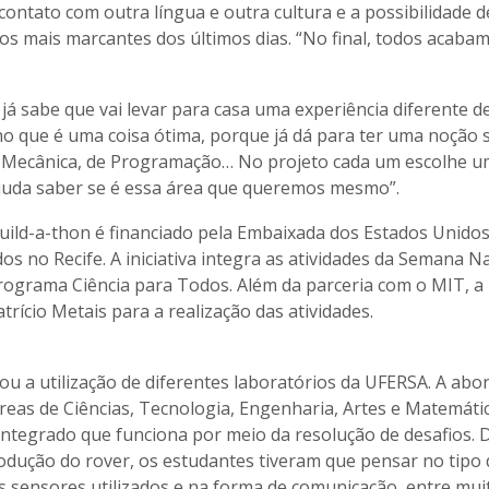
 contato com outra língua e outra cultura e a possibilidade d
s mais marcantes dos últimos dias. “No final, todos acaba
já sabe que vai levar para casa uma experiência diferente d
ho que é uma coisa ótima, porque já dá para ter uma noção 
a Mecânica, de Programação… No projeto cada um escolhe 
 ajuda saber se é essa área que queremos mesmo”.
uild-a-thon é financiado pela Embaixada dos Estados Unido
os no Recife. A iniciativa integra as atividades da Semana N
rograma Ciência para Todos. Além da parceria com o MIT, a
cio Metais para a realização das atividades.
u a utilização de diferentes laboratórios da UFERSA. A ab
áreas de Ciências, Tecnologia, Engenharia, Artes e Matemátic
ntegrado que funciona por meio da resolução de desafios. 
odução do rover, os estudantes tiveram que pensar no tipo 
s sensores utilizados e na forma de comunicação, entre mui