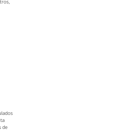
tros,
ulados
nta
s de