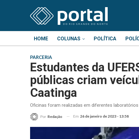
HOME
COLUNAS
POLÍTICA
POLÍ
PARCERIA
Estudantes da UFERS
públicas criam veícu
Caatinga
Oficinas foram realizadas em diferentes laboratório
Em
26 de janeiro de 2023 - 13:58
Por
Redação