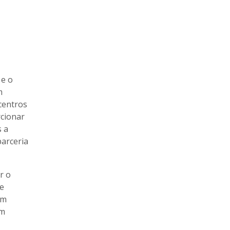
 e o
m
centros
rcionar
s a
parceria
r o
de
om
am