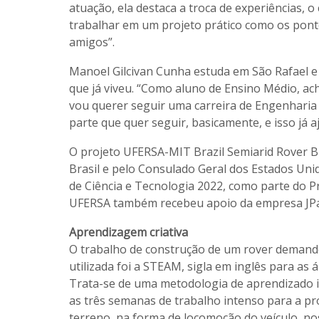
atuação, ela destaca a troca de experiências, o
trabalhar em um projeto prático como os ponto
amigos”.
Manoel Gilcivan Cunha estuda em São Rafael e 
que já viveu. “Como aluno de Ensino Médio, ac
vou querer seguir uma carreira de Engenhari
parte que quer seguir, basicamente, e isso já
O projeto UFERSA-MIT Brazil Semiarid Rover B
Brasil e pelo Consulado Geral dos Estados Unid
de Ciência e Tecnologia 2022, como parte do P
UFERSA também recebeu apoio da empresa JPatrí
Aprendizagem criativa
O trabalho de construção de um rover demando
utilizada foi a STEAM, sigla em inglês para as 
Trata-se de uma metodologia de aprendizado i
as três semanas de trabalho intenso para a pr
terreno, na forma de locomoção do veículo, no