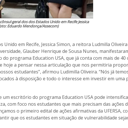
e cônsul-geral dos dos Estados Unido em Recife Jessica
foto: Eduardo Mendonça/Assecom)
 Unido em Recife, Jessica Simon, a reitora Ludmilla Oliveira
iversidade, Glauber Henrique de Sousa Nunes, manifestara
io do programa Education USA, que já conta com mais de 40 
de hoje a pensar nessa articulação que nos permitiria propo
ssos estudantes”, afirmou Ludimilla Oliveira. “Nós já temo
ocados à disposição e todo o interesse em investir em uma 
e um escritório do programa Education USA pode intensifica
liza, com foco nos estudantes que mais precisam das ações 
ançamos o primeiro edital de ações afirmativas da UFERSA, c
ntir que os estudantes em situação de vulnerabilidade sej