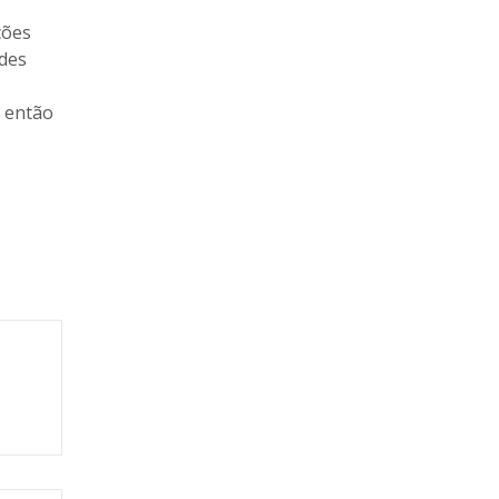
ções
ades
, então