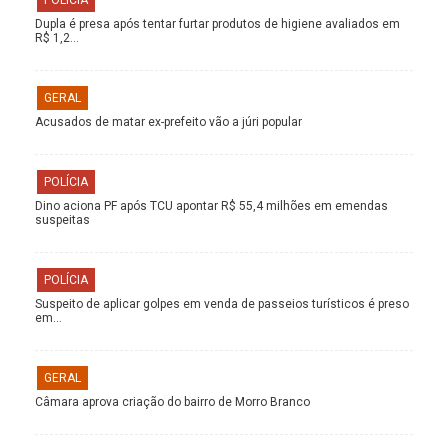
Dupla é presa após tentar furtar produtos de higiene avaliados em
R$ 1,2…
GERAL
Acusados de matar ex-prefeito vão a júri popular
POLÍCIA
Dino aciona PF após TCU apontar R$ 55,4 milhões em emendas
suspeitas
POLÍCIA
Suspeito de aplicar golpes em venda de passeios turísticos é preso
em…
GERAL
Câmara aprova criação do bairro de Morro Branco