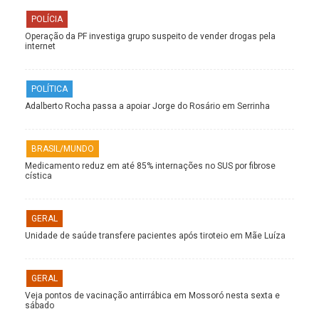
POLÍCIA
Operação da PF investiga grupo suspeito de vender drogas pela
internet
POLÍTICA
Adalberto Rocha passa a apoiar Jorge do Rosário em Serrinha
BRASIL/MUNDO
Medicamento reduz em até 85% internações no SUS por fibrose
cística
GERAL
Unidade de saúde transfere pacientes após tiroteio em Mãe Luíza
GERAL
Veja pontos de vacinação antirrábica em Mossoró nesta sexta e
sábado