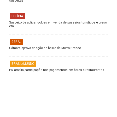
suspeitas
POLÍCIA
Suspeito de aplicar golpes em venda de passeios turísticos é preso
em…
GERAL
Câmara aprova criação do bairro de Morro Branco
BRASIL/MUNDO
Pix amplia participação nos pagamentos em bares e restaurantes