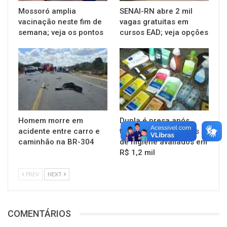
Mossoró amplia
SENAI-RN abre 2 mil
vacinação neste fim de
vagas gratuitas em
semana; veja os pontos
cursos EAD; veja opções
Homem morre em
Dupla é presa após
acidente entre carro e
tentar furtar produtos
caminhão na BR-304
de higiene avaliados em
R$ 1,2 mil
PREV
NEXT
COMENTÁRIOS