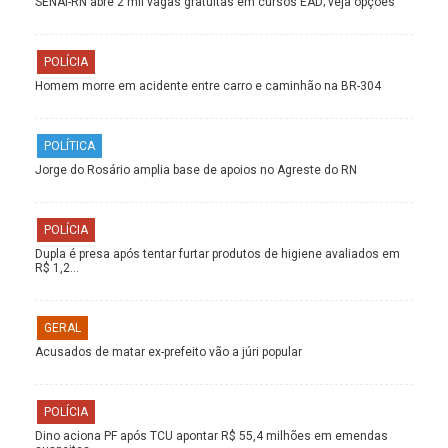
SENAI-RN abre 2 mil vagas gratuitas em cursos EAD; veja opções
POLÍCIA
Homem morre em acidente entre carro e caminhão na BR-304
POLÍTICA
Jorge do Rosário amplia base de apoios no Agreste do RN
POLÍCIA
Dupla é presa após tentar furtar produtos de higiene avaliados em
R$ 1,2…
GERAL
Acusados de matar ex-prefeito vão a júri popular
POLÍCIA
Dino aciona PF após TCU apontar R$ 55,4 milhões em emendas