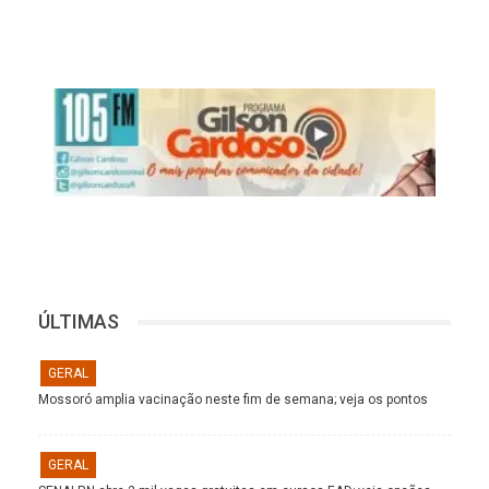
ÚLTIMAS
GERAL
Mossoró amplia vacinação neste fim de semana; veja os pontos
GERAL