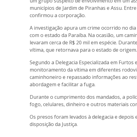
um grupo suspeito de envolvimento em um assa
municípios de Jardim de Piranhas e Assu. Entr
confirmou a corporação.
A investigação apura um crime ocorrido no dia 
com o estado da Paraíba. Na ocasião, um ca
levaram cerca de R$ 20 mil em espécie. Durant
vítima, que retornava para o estado de origem.
Segundo a Delegacia Especializada em Furtos e
monitoramento da vítima em diferentes rodovi
caminhoneiro e repassado informações ao rest
abordagem e facilitar a fuga.
Durante o cumprimento dos mandados, a políci
fogo, celulares, dinheiro e outros materiais c
Os presos foram levados à delegacia e depois
disposição da Justiça.