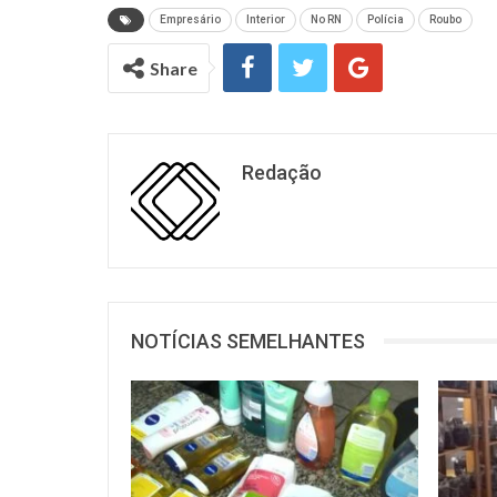
Empresário
Interior
No RN
Polícia
Roubo
Share
Redação
NOTÍCIAS SEMELHANTES