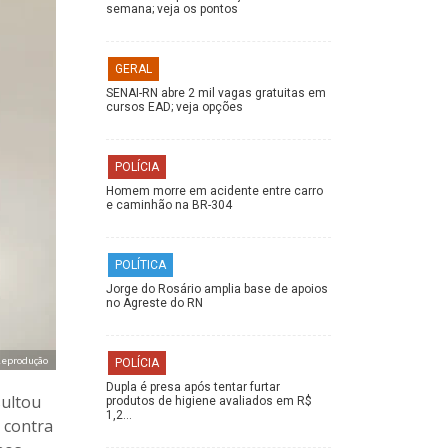
semana; veja os pontos
GERAL
SENAI-RN abre 2 mil vagas gratuitas em
cursos EAD; veja opções
POLÍCIA
Homem morre em acidente entre carro
e caminhão na BR-304
POLÍTICA
Jorge do Rosário amplia base de apoios
no Agreste do RN
Reprodução
POLÍCIA
Dupla é presa após tentar furtar
sultou
produtos de higiene avaliados em R$
1,2…
 contra