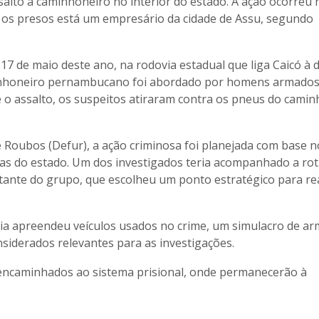
lto a caminhoneiro no interior do estado. A ação ocorreu 
e os presos está um empresário da cidade de Assu, segundo
17 de maio deste ano, na rodovia estadual que liga Caicó à d
minhoneiro pernambucano foi abordado por homens armados
e o assalto, os suspeitos atiraram contra os pneus do camin
 Roubos (Defur), a ação criminosa foi planejada com base n
as do estado. Um dos investigados teria acompanhado a rot
ante do grupo, que escolheu um ponto estratégico para rea
a apreendeu veículos usados no crime, um simulacro de ar
onsiderados relevantes para as investigações.
 encaminhados ao sistema prisional, onde permanecerão à