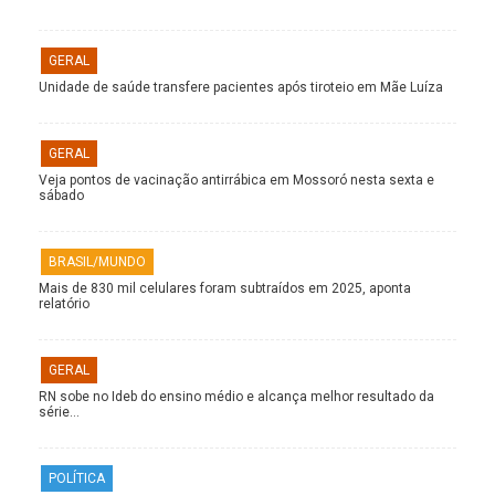
GERAL
Unidade de saúde transfere pacientes após tiroteio em Mãe Luíza
GERAL
Veja pontos de vacinação antirrábica em Mossoró nesta sexta e
sábado
BRASIL/MUNDO
Mais de 830 mil celulares foram subtraídos em 2025, aponta
relatório
GERAL
RN sobe no Ideb do ensino médio e alcança melhor resultado da
série…
POLÍTICA