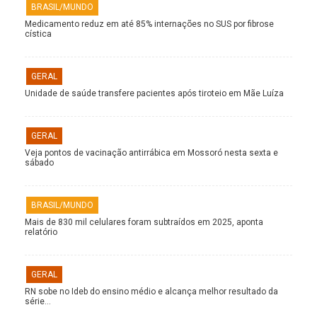
BRASIL/MUNDO
Medicamento reduz em até 85% internações no SUS por fibrose
cística
GERAL
Unidade de saúde transfere pacientes após tiroteio em Mãe Luíza
GERAL
Veja pontos de vacinação antirrábica em Mossoró nesta sexta e
sábado
BRASIL/MUNDO
Mais de 830 mil celulares foram subtraídos em 2025, aponta
relatório
GERAL
RN sobe no Ideb do ensino médio e alcança melhor resultado da
série…