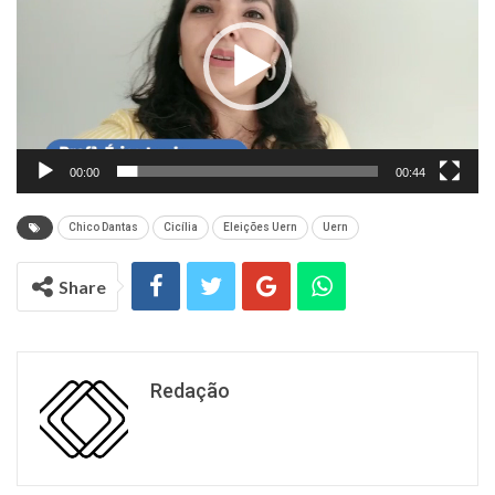
vídeo
00:00
00:44
Chico Dantas
Cicília
Eleições Uern
Uern
Share
Redação