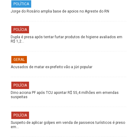
POLÍTICA
Jorge do Rosário amplia base de apoios no Agreste do RN
POLÍCIA
Dupla é presa após tentar furtar produtos de higiene avaliados em
R$ 1,2…
GERAL
Acusados de matar ex-prefeito vão a júri popular
POLÍCIA
Dino aciona PF após TCU apontar R$ 55,4 milhões em emendas
suspeitas
POLÍCIA
Suspeito de aplicar golpes em venda de passeios turísticos é preso
em…