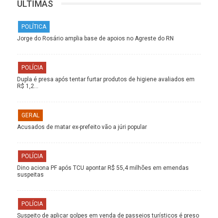
ÚLTIMAS
POLÍTICA
Jorge do Rosário amplia base de apoios no Agreste do RN
POLÍCIA
Dupla é presa após tentar furtar produtos de higiene avaliados em
R$ 1,2…
GERAL
Acusados de matar ex-prefeito vão a júri popular
POLÍCIA
Dino aciona PF após TCU apontar R$ 55,4 milhões em emendas
suspeitas
POLÍCIA
Suspeito de aplicar golpes em venda de passeios turísticos é preso