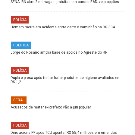
SENAI-RN abre 2 mil vagas gratuitas em cursos EAD; veja opções
POLÍCIA
Homem morre em acidente entre carro e caminhão na BR-304
POLÍTICA
Jorge do Rosário amplia base de apoios no Agreste do RN
POLÍCIA
Dupla é presa após tentar furtar produtos de higiene avaliados em
R$ 1,2…
GERAL
Acusados de matar ex-prefeito vão a júri popular
POLÍCIA
Dino aciona PF após TCU apontar R$ 55,4 milhões em emendas