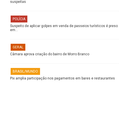
suspeitas
POLÍCIA
Suspeito de aplicar golpes em venda de passeios turísticos é preso
em…
GERAL
Câmara aprova criação do bairro de Morro Branco
BRASIL/MUNDO
Pix amplia participação nos pagamentos em bares e restaurantes