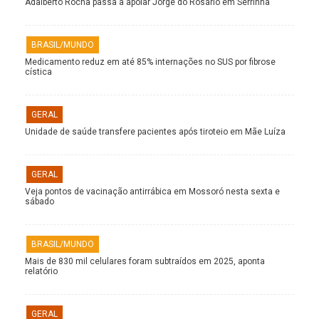
Adalberto Rocha passa a apoiar Jorge do Rosário em Serrinha
BRASIL/MUNDO
Medicamento reduz em até 85% internações no SUS por fibrose
cística
GERAL
Unidade de saúde transfere pacientes após tiroteio em Mãe Luíza
GERAL
Veja pontos de vacinação antirrábica em Mossoró nesta sexta e
sábado
BRASIL/MUNDO
Mais de 830 mil celulares foram subtraídos em 2025, aponta
relatório
GERAL