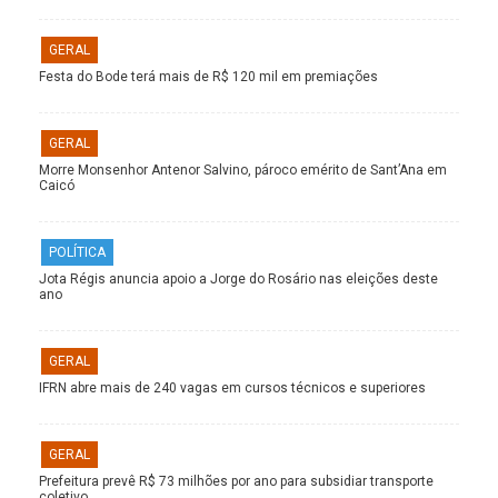
GERAL
Festa do Bode terá mais de R$ 120 mil em premiações
GERAL
Morre Monsenhor Antenor Salvino, pároco emérito de Sant’Ana em
Caicó
POLÍTICA
Jota Régis anuncia apoio a Jorge do Rosário nas eleições deste
ano
GERAL
IFRN abre mais de 240 vagas em cursos técnicos e superiores
GERAL
Prefeitura prevê R$ 73 milhões por ano para subsidiar transporte
coletivo