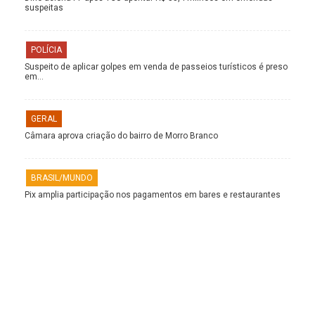
suspeitas
POLÍCIA
Suspeito de aplicar golpes em venda de passeios turísticos é preso
em…
GERAL
Câmara aprova criação do bairro de Morro Branco
BRASIL/MUNDO
Pix amplia participação nos pagamentos em bares e restaurantes