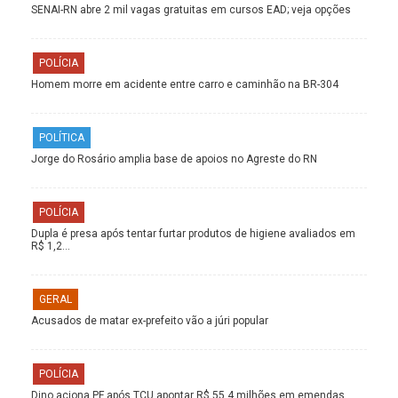
SENAI-RN abre 2 mil vagas gratuitas em cursos EAD; veja opções
POLÍCIA
Homem morre em acidente entre carro e caminhão na BR-304
POLÍTICA
Jorge do Rosário amplia base de apoios no Agreste do RN
POLÍCIA
Dupla é presa após tentar furtar produtos de higiene avaliados em
R$ 1,2…
GERAL
Acusados de matar ex-prefeito vão a júri popular
POLÍCIA
Dino aciona PF após TCU apontar R$ 55,4 milhões em emendas