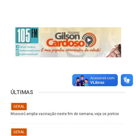
ÚLTIMAS
GERAL
Mossoró amplia vacinação neste fim de semana; veja os pontos
GERAL