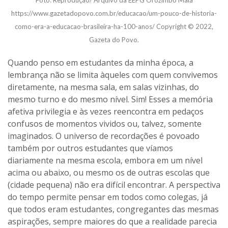
Foto: Reprodução/ Arquivo da EEPG Orozimbo Maia
https://www.gazetadopovo.com.br/educacao/um-pouco-de-historia-
como-era-a-educacao-brasileira-ha-100-anos/ Copyright © 2022,
Gazeta do Povo.
Quando penso em estudantes da minha época, a
lembrança não se limita àqueles com quem convivemos
diretamente, na mesma sala, em salas vizinhas, do
mesmo turno e do mesmo nível. Sim! Esses a memória
afetiva privilegia e às vezes reencontra em pedaços
confusos de momentos vividos ou, talvez, somente
imaginados. O universo de recordações é povoado
também por outros estudantes que víamos
diariamente na mesma escola, embora em um nível
acima ou abaixo, ou mesmo os de outras escolas que
(cidade pequena) não era difícil encontrar. A perspectiva
do tempo permite pensar em todos como colegas, já
que todos eram estudantes, congregantes das mesmas
aspirações, sempre maiores do que a realidade parecia