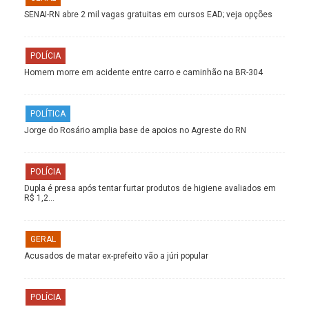
SENAI-RN abre 2 mil vagas gratuitas em cursos EAD; veja opções
POLÍCIA
Homem morre em acidente entre carro e caminhão na BR-304
POLÍTICA
Jorge do Rosário amplia base de apoios no Agreste do RN
POLÍCIA
Dupla é presa após tentar furtar produtos de higiene avaliados em
R$ 1,2…
GERAL
Acusados de matar ex-prefeito vão a júri popular
POLÍCIA