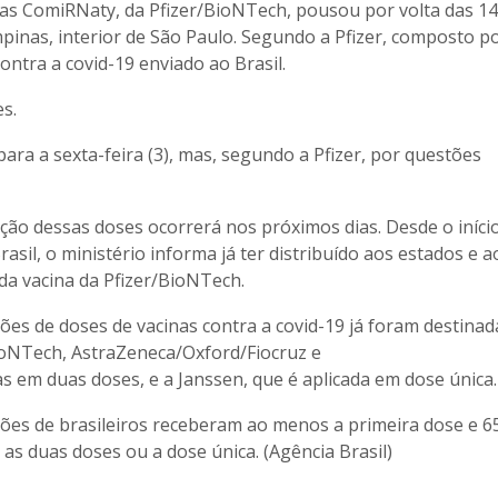
s ComiRNaty, da Pfizer/BioNTech, pousou por volta das 14
inas, interior de São Paulo. Segundo a Pfizer, composto po
contra a covid-19 enviado ao Brasil.
s.
para a sexta-feira (3), mas, segundo a Pfizer, por questões
ção dessas doses ocorrerá nos próximos dias. Desde o iníci
sil, o ministério informa já ter distribuído aos estados e a
 da vacina da Pfizer/BioNTech.
ões de doses de vacinas contra a covid-19 já foram destinad
/BioNTech, AstraZeneca/Oxford/Fiocruz e
 em duas doses, e a Janssen, que é aplicada em dose única.
hões de brasileiros receberam ao menos a primeira dose e 6
s duas doses ou a dose única. (Agência Brasil)