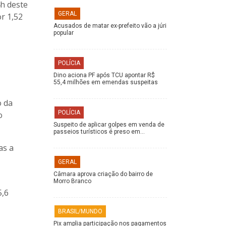
h deste
GERAL
r 1,52
Acusados de matar ex-prefeito vão a júri
popular
POLÍCIA
Dino aciona PF após TCU apontar R$
55,4 milhões em emendas suspeitas
o da
POLÍCIA
o
Suspeito de aplicar golpes em venda de
passeios turísticos é preso em…
as a
GERAL
Câmara aprova criação do bairro de
Morro Branco
5,6
BRASIL/MUNDO
Pix amplia participação nos pagamentos