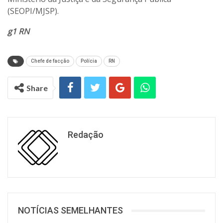
(SEOPI/MJSP).
g1 RN
Chefe de facção
Polícia
RN
Share
Redação
NOTÍCIAS SEMELHANTES