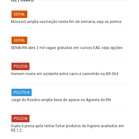
GERAL
Mossoró amplia vacinação neste fim de semana; veja os pontos
GERAL
SENAI-RN abre 2 mil vagas gratuitas em cursos EAD; veja opções
POLÍCIA
Homem morre em acidente entre carro e caminhão na BR-304
POLÍTICA
Jorge do Rosário amplia base de apoios no Agreste do RN
POLÍCIA
Dupla é presa após tentar furtar produtos de higiene avaliados em
R$ 1,2…