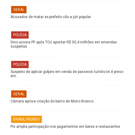
GERAL
Acusados de matar ex-prefeito vão a júri popular
POLÍCIA
Dino aciona PF após TCU apontar R$ 55,4 milhões em emendas
suspeitas
POLÍCIA
Suspeito de aplicar golpes em venda de passeios turísticos é preso
em…
GERAL
Câmara aprova criação do bairro de Morro Branco
BRASIL/MUNDO
Pix amplia participação nos pagamentos em bares e restaurantes