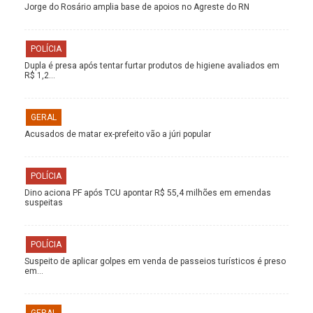
Jorge do Rosário amplia base de apoios no Agreste do RN
POLÍCIA
Dupla é presa após tentar furtar produtos de higiene avaliados em
R$ 1,2…
GERAL
Acusados de matar ex-prefeito vão a júri popular
POLÍCIA
Dino aciona PF após TCU apontar R$ 55,4 milhões em emendas
suspeitas
POLÍCIA
Suspeito de aplicar golpes em venda de passeios turísticos é preso
em…
GERAL