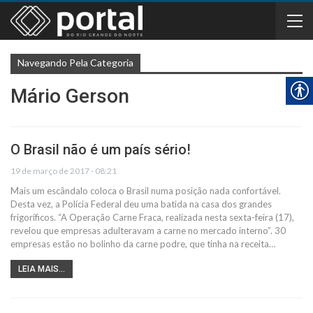
Navegando Pela Categoria
Mário Gerson
O Brasil não é um país sério!
19 de março de 2017 - 08:21
Mais um escândalo coloca o Brasil numa posição nada confortável.
Desta vez, a Polícia Federal deu uma batida na casa dos grandes
frigoríficos. “A Operação Carne Fraca, realizada nesta sexta-feira (17),
revelou que empresas adulteravam a carne no mercado interno”. 30
empresas estão no bolinho da carne podre, que tinha na receita…
LEIA MAIS...