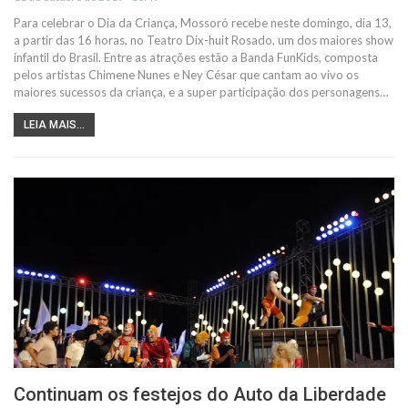
Para celebrar o Dia da Criança, Mossoró recebe neste domingo, dia 13,
a partir das 16 horas, no Teatro Dix-huit Rosado, um dos maiores show
infantil do Brasil. Entre as atrações estão a Banda FunKids, composta
pelos artistas Chimene Nunes e Ney César que cantam ao vivo os
maiores sucessos da criança, e a super participação dos personagens…
LEIA MAIS...
Continuam os festejos do Auto da Liberdade