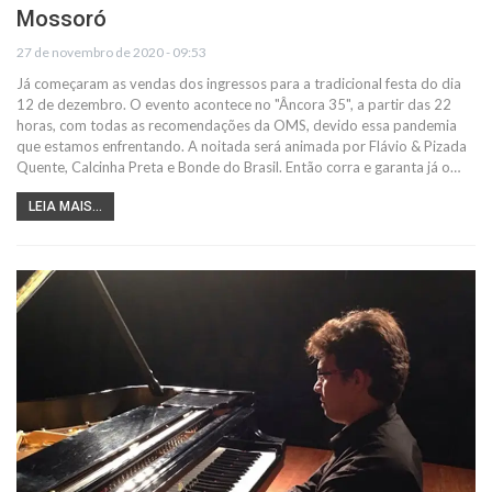
Mossoró
27 de novembro de 2020 - 09:53
Já começaram as vendas dos ingressos para a tradicional festa do dia
12 de dezembro. O evento acontece no "Âncora 35", a partir das 22
horas, com todas as recomendações da OMS, devido essa pandemia
que estamos enfrentando. A noitada será animada por Flávio & Pizada
Quente, Calcinha Preta e Bonde do Brasil. Então corra e garanta já o…
LEIA MAIS...