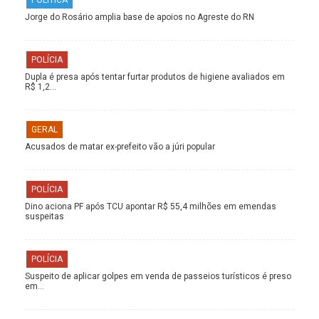
Jorge do Rosário amplia base de apoios no Agreste do RN
POLÍCIA
Dupla é presa após tentar furtar produtos de higiene avaliados em
R$ 1,2…
GERAL
Acusados de matar ex-prefeito vão a júri popular
POLÍCIA
Dino aciona PF após TCU apontar R$ 55,4 milhões em emendas
suspeitas
POLÍCIA
Suspeito de aplicar golpes em venda de passeios turísticos é preso
em…