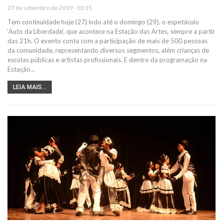
27 de setembro de 2019 - 10:35
Tem continuidade hoje (27) indo até o domingo (29), o espetáculo
‘Auto da Liberdade’, que acontece na Estação das Artes, sempre a partir
das 21h. O evento conta com a participação de mais de 500 pessoas
da comunidade, representando diversos segmentos, além crianças de
escolas públicas e artistas profissionais. E dentro da programação na
Estação…
LEIA MAIS...