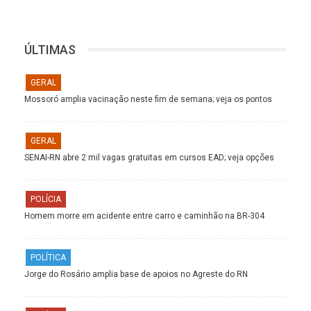
ÚLTIMAS
GERAL
Mossoró amplia vacinação neste fim de semana; veja os pontos
GERAL
SENAI-RN abre 2 mil vagas gratuitas em cursos EAD; veja opções
POLÍCIA
Homem morre em acidente entre carro e caminhão na BR-304
POLÍTICA
Jorge do Rosário amplia base de apoios no Agreste do RN