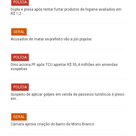
POLÍCIA
Dupla é presa após tentar furtar produtos de higiene avaliados em
R$ 1,2…
GERAL
Acusados de matar ex-prefeito vão a júri popular
POLÍCIA
Dino aciona PF após TCU apontar R$ 55,4 milhões em emendas
suspeitas
POLÍCIA
Suspeito de aplicar golpes em venda de passeios turísticos é preso
em…
GERAL
Câmara aprova criação do bairro de Morro Branco