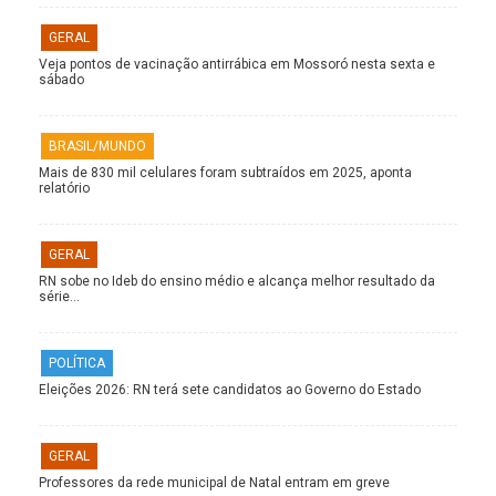
GERAL
Veja pontos de vacinação antirrábica em Mossoró nesta sexta e
sábado
BRASIL/MUNDO
Mais de 830 mil celulares foram subtraídos em 2025, aponta
relatório
GERAL
RN sobe no Ideb do ensino médio e alcança melhor resultado da
série…
POLÍTICA
Eleições 2026: RN terá sete candidatos ao Governo do Estado
GERAL
Professores da rede municipal de Natal entram em greve