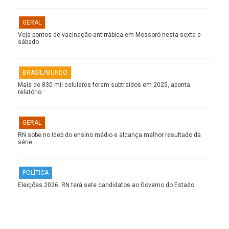
GERAL
Veja pontos de vacinação antirrábica em Mossoró nesta sexta e
sábado
BRASIL/MUNDO
Mais de 830 mil celulares foram subtraídos em 2025, aponta
relatório
GERAL
RN sobe no Ideb do ensino médio e alcança melhor resultado da
série…
POLÍTICA
Eleições 2026: RN terá sete candidatos ao Governo do Estado