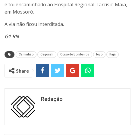
e foi encaminhado ao Hospital Regional Tarcísio Maia,
em Mossoró.
A via não ficou interditada.
G1 RN
Caminhão
Cegonah
Corpo de Bombeiros
fogo
Itajá
Share
Redação