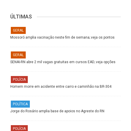
ÚLTIMAS
GERAL
Mossoró amplia vacinação neste fim de semana; veja os pontos
GERAL
SENAI-RN abre 2 mil vagas gratuitas em cursos EAD; veja opções
POLÍCIA
Homem morre em acidente entre carro e caminhão na BR-304
POLÍTICA
Jorge do Rosário amplia base de apoios no Agreste do RN
POLÍCIA