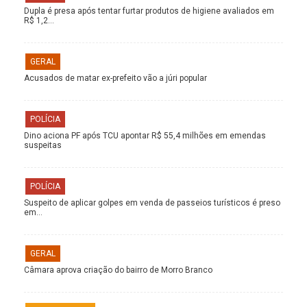
Dupla é presa após tentar furtar produtos de higiene avaliados em
R$ 1,2…
GERAL
Acusados de matar ex-prefeito vão a júri popular
POLÍCIA
Dino aciona PF após TCU apontar R$ 55,4 milhões em emendas
suspeitas
POLÍCIA
Suspeito de aplicar golpes em venda de passeios turísticos é preso
em…
GERAL
Câmara aprova criação do bairro de Morro Branco