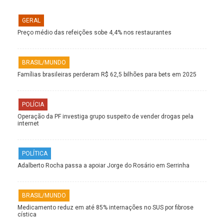
GERAL
Preço médio das refeições sobe 4,4% nos restaurantes
BRASIL/MUNDO
Famílias brasileiras perderam R$ 62,5 bilhões para bets em 2025
POLÍCIA
Operação da PF investiga grupo suspeito de vender drogas pela
internet
POLÍTICA
Adalberto Rocha passa a apoiar Jorge do Rosário em Serrinha
BRASIL/MUNDO
Medicamento reduz em até 85% internações no SUS por fibrose
cística