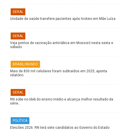
GERAL
Unidade de saúde transfere pacientes após tiroteio em Mãe Luíza
GERAL
Veja pontos de vacinação antirrábica em Mossoró nesta sexta e
sábado
BRASIL/MUNDO
Mais de 830 mil celulares foram subtraídos em 2025, aponta
relatório
GERAL
RN sobe no Ideb do ensino médio e alcança melhor resultado da
série…
POLÍTICA
Eleições 2026: RN terá sete candidatos ao Governo do Estado